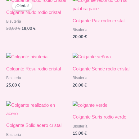
30,00 €.
27,00 €.
¡Oferta!
Colgante Nudo rodio cristal
Colgante Paz rodio cristal
Bisutería
El
El
20,00
€
18,00
€
Bisutería
precio
precio
20,00
€
original
actual
era:
es:
20,00 €.
18,00 €.
Colgante Resu rodio cristal
Colgante Sende rodio cristal
Bisutería
Bisutería
25,00
€
20,00
€
Colgante Suris rodio verde
Colgante Solid acero cristal
Bisutería
15,00
€
Bisutería