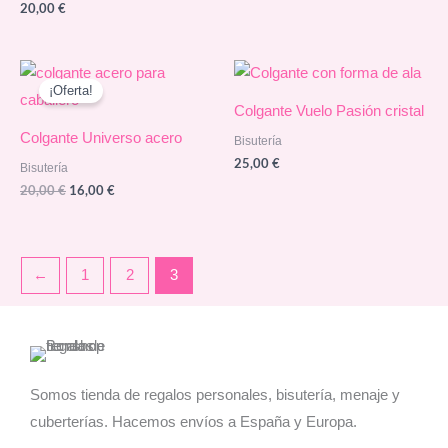
20,00
€
¡Oferta!
Colgante Vuelo Pasión cristal
Colgante Universo acero
Bisutería
25,00
€
Bisutería
El
El
20,00
€
16,00
€
precio
precio
original
actual
era:
es:
20,00 €.
16,00 €.
←
1
2
3
Somos tienda de regalos personales, bisutería, menaje y
cuberterías. Hacemos envíos a España y Europa.