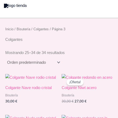
Ir
al
contenido
Inicio
/
Bisutería
/
Colgantes
/ Página 3
Colgantes
Mostrando 25–34 de 34 resultados
¡Oferta!
Colgante Nave rodio cristal
Colgante Niwt acero
Bisutería
Bisutería
El
El
30,00
€
30,00
€
27,00
€
precio
precio
original
actual
era:
es: