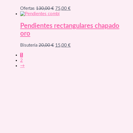
75,00 €.
37,50 €.
El
El
Ofertas
130,00
€
75,00
€
precio
precio
original
actual
era:
es:
Pendientes rectangulares chapado
130,00 €.
75,00 €.
oro
El
El
Bisutería
20,00
€
15,00
€
precio
precio
1
original
actual
2
era:
es:
→
20,00 €.
15,00 €.