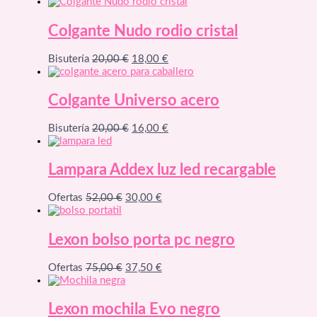
precio
precio
original
actual
era:
es:
Colgante Nudo rodio cristal
30,00 €.
27,00 €.
El
El
Bisutería
20,00
€
18,00
€
precio
precio
original
actual
era:
es:
Colgante Universo acero
20,00 €.
18,00 €.
El
El
Bisutería
20,00
€
16,00
€
precio
precio
original
actual
era:
es:
Lampara Addex luz led recargable
20,00 €.
16,00 €.
El
El
Ofertas
52,00
€
30,00
€
precio
precio
original
actual
era:
es:
Lexon bolso porta pc negro
52,00 €.
30,00 €.
El
El
Ofertas
75,00
€
37,50
€
precio
precio
original
actual
era:
es:
Lexon mochila Evo negro