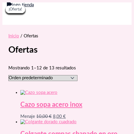
Ir
¡Oferta!
¡Oferta!
¡Oferta!
¡Oferta!
¡Oferta!
¡Oferta!
¡Oferta!
¡Oferta!
¡Oferta!
¡Oferta!
¡Oferta!
¡Oferta!
al
contenido
Inicio
/ Ofertas
Ofertas
Mostrando 1–12 de 13 resultados
Cazo sopa acero inox
El
El
Menaje
10,00
€
8,00
€
precio
precio
original
actual
era:
es: