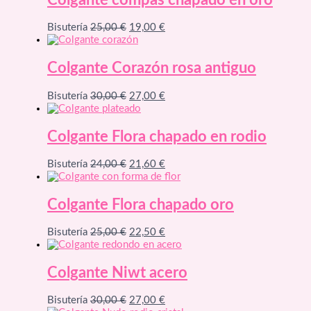
Colgante compas chapado en oro
10,00 €.
8,00 €.
El
El
Bisutería
25,00
€
19,00
€
precio
precio
original
actual
era:
es:
Colgante Corazón rosa antiguo
25,00 €.
19,00 €.
El
El
Bisutería
30,00
€
27,00
€
precio
precio
original
actual
era:
es:
Colgante Flora chapado en rodio
30,00 €.
27,00 €.
El
El
Bisutería
24,00
€
21,60
€
precio
precio
original
actual
era:
es:
Colgante Flora chapado oro
24,00 €.
21,60 €.
El
El
Bisutería
25,00
€
22,50
€
precio
precio
original
actual
era:
es:
Colgante Niwt acero
25,00 €.
22,50 €.
El
El
Bisutería
30,00
€
27,00
€