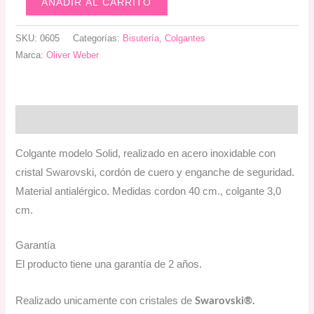
AÑADIR AL CARRITO
Solid
acero
SKU:
0605
Categorías:
Bisutería
,
Colgantes
cristal
Marca:
Oliver Weber
cantidad
Descripción
Colgante modelo Solid, realizado en acero inoxidable con
cristal Swarovski, cordón de cuero y enganche de seguridad.
Material antialérgico. Medidas cordon 40 cm., colgante 3,0
cm.
Garantía
El producto tiene una garantía de 2 años.
Swarovski®.
Realizado unicamente con cristales de