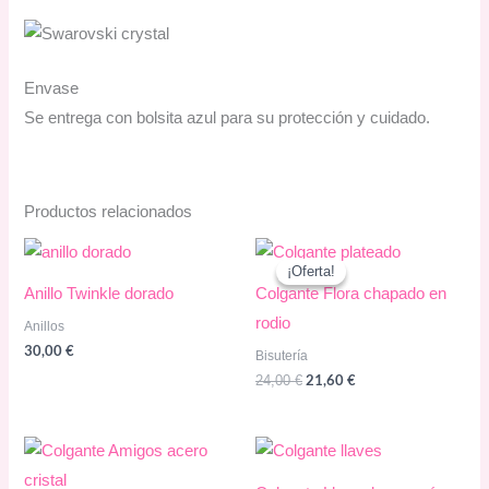
Envase
Se entrega con bolsita azul para su protección y cuidado.
Productos relacionados
¡Oferta!
¡Oferta!
Anillo Twinkle dorado
Colgante Flora chapado en
rodio
Anillos
30,00
€
Bisutería
El
El
21,60
€
24,00
€
precio
precio
original
actual
era:
es:
24,00 €.
21,60 €.