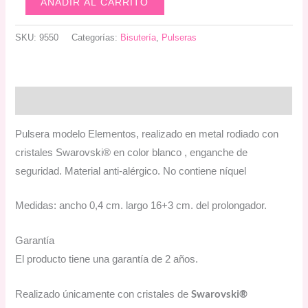
AÑADIR AL CARRITO
Elementos
rodio
SKU:
9550
Categorías:
Bisutería
,
Pulseras
cristal
cantidad
Descripción
Pulsera modelo Elementos, realizado en metal rodiado con
cristales Swarovski® en color blanco , enganche de
seguridad. Material anti-alérgico. No contiene níquel
Medidas: ancho 0,4 cm. largo 16+3 cm. del prolongador.
Garantía
El producto tiene una garantía de 2 años.
Swarovski®
Realizado únicamente con cristales de