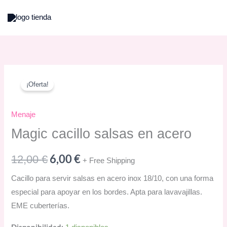
Ir
al
contenido
¡Oferta!
Menaje
Magic cacillo salsas en acero
El
El
6,00
€
12,00
€
+ Free Shipping
precio
precio
Cacillo para servir salsas en acero inox 18/10, con una forma
especial para apoyar en los bordes. Apta para lavavajillas.
original
actual
EME cuberterías.
era:
es: