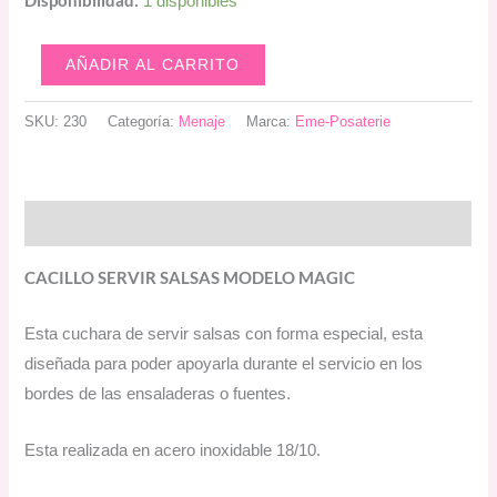
Disponibilidad:
1 disponibles
12,00 €.
6,00 €.
Magic
AÑADIR AL CARRITO
cacillo
salsas
SKU:
230
Categoría:
Menaje
Marca:
Eme-Posaterie
en
acero
cantidad
Descripción
CACILLO SERVIR SALSAS MODELO MAGIC
Esta cuchara de servir salsas con forma especial, esta
diseñada para poder apoyarla durante el servicio en los
bordes de las ensaladeras o fuentes.
Esta realizada en acero inoxidable 18/10.