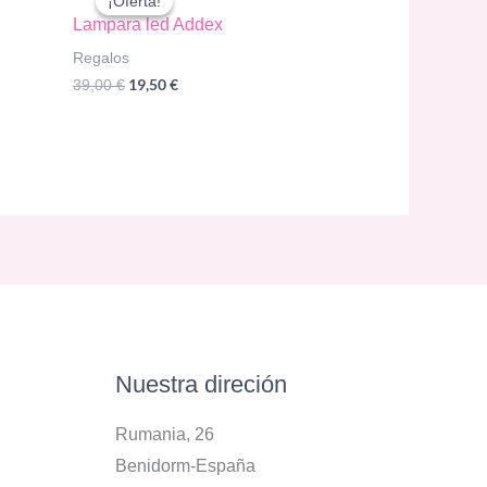
¡Oferta!
¡Oferta!
Lampara led Addex
Regalos
El
El
19,50
€
39,00
€
precio
precio
original
actual
era:
es:
39,00 €.
19,50 €.
Nuestra direción
Rumania, 26
Benidorm-España