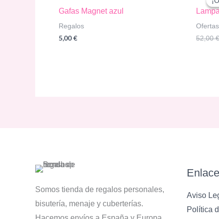
¡O
¡O
Gafas Magnet azul
Lampar
Regalos
Ofertas
5,00
€
52,00
Enlace
Somos tienda de regalos personales,
Aviso Le
bisutería, menaje y cuberterías.
Política 
Hacemos envíos a España y Europa.