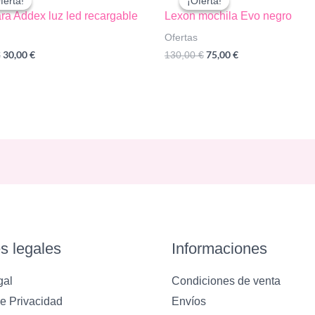
ferta!
ferta!
¡Oferta!
¡Oferta!
a Addex luz led recargable
Lexon mochila Evo negro
Ofertas
El
El
El
El
30,00
€
75,00
€
€
130,00
€
precio
precio
precio
precio
original
actual
original
actual
era:
es:
era:
es:
52,00 €.
30,00 €.
130,00 €.
75,00 €.
s legales
Informaciones
gal
Condiciones de venta
de Privacidad
Envíos