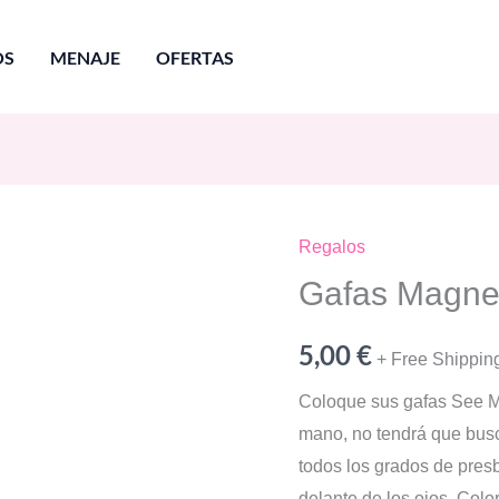
OS
MENAJE
OFERTAS
Regalos
Gafas Magnet
5,00
€
+ Free Shippin
Coloque sus gafas See Ma
mano, no tendrá que busc
todos los grados de presb
delante de los ojos. Color