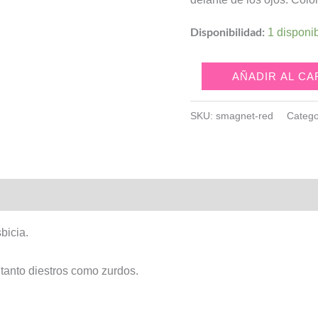
Disponibilidad:
1 disponi
Gafas
AÑADIR AL CA
Magnet
rojo
SKU:
smagnet-red
Catego
cantidad
bicia.
 tanto diestros como zurdos.