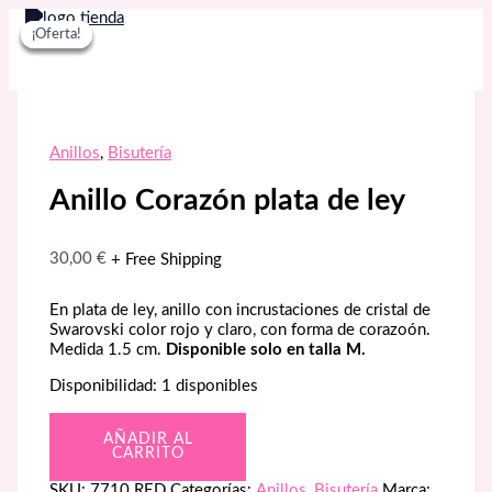
Ir
¡Oferta!
¡Oferta!
¡Oferta!
¡Oferta!
al
contenido
Anillos
,
Bisutería
Anillo Corazón plata de ley
30,00
€
+ Free Shipping
En plata de ley, anillo con incrustaciones de cristal de
Swarovski color rojo y claro, con forma de corazoón.
Medida 1.5 cm.
Disponible solo en talla M.
Disponibilidad:
1 disponibles
Anillo
AÑADIR AL
Corazón
CARRITO
plata
de
SKU:
7710 RED
Categorías:
Anillos
,
Bisutería
Marca: