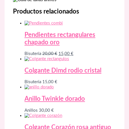
Productos relacionados
Pendientes rectangulares
chapado oro
El
El
Bisutería
20,00
€
15,00
€
precio
precio
original
actual
era:
es:
Colgante Dimd rodio cristal
20,00 €.
15,00 €.
Bisutería
15,00
€
Anillo Twinkle dorado
Anillos
30,00
€
Colgante Corazón rosa antiguo