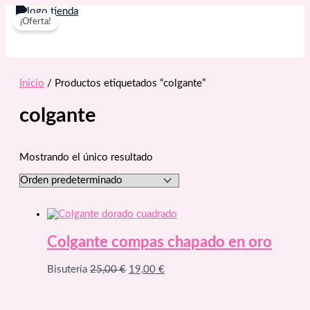
Ir
¡Oferta!
al
contenido
Inicio
/ Productos etiquetados “colgante”
colgante
Mostrando el único resultado
Colgante compas chapado en oro
El
El
Bisutería
25,00
€
19,00
€
precio
precio
original
actual
era:
es: